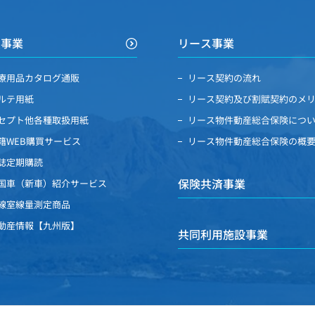
買事業
リース事業
療用品カタログ通販
リース契約の流れ
ルテ用紙
リース契約及び割賦契約のメ
セプト他各種取扱用紙
リース物件動産総合保険につ
籍WEB購買サービス
リース物件動産総合保険の概
誌定期購読
保険共済事業
国車（新車）紹介サービス
線室線量測定商品
動産情報【九州版】
共同利用施設事業