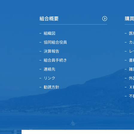
組合概要
購
組織図
医
協同組合役員
カ
決算報告
レ
組合員手続き
書
連絡先
雑
リンク
外
勧誘方針
Ｘ
不