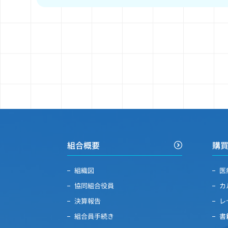
組合概要
購
組織図
医
協同組合役員
カ
決算報告
レ
組合員手続き
書