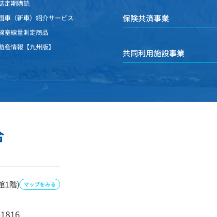
誌定期購読
保険共済事業
国車（新車）紹介サービス
線室線量測定商品
動産情報【九州版】
共同利用施設事業
合
1階)
マップをみる
-1816