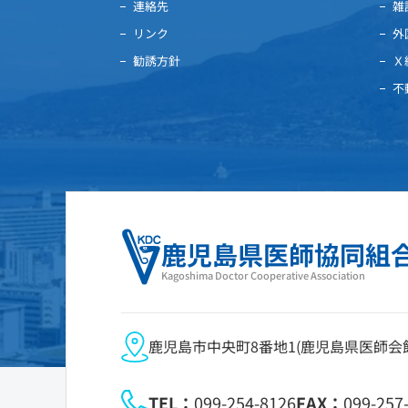
連絡先
雑
リンク
外
勧誘方針
Ｘ
不
鹿児島県医師協同組
Kagoshima Doctor Cooperative Association
鹿児島市中央町8番地1(鹿児島県医師会館
TEL：
099-254-8126
FAX：
099-257