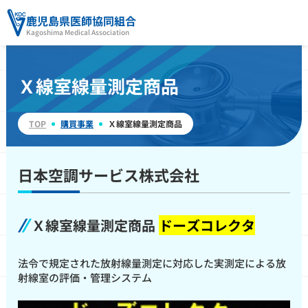
鹿児島県医師協同組合
Kagoshima Medical Association
Ｘ線室線量測定商品
TOP
購買事業
Ｘ線室線量測定商品
日本空調サービス株式会社
Ｘ線室線量測定商品
ドーズコレクタ
法令で規定された放射線量測定に対応した実測定による放
射線室の評価・管理システム