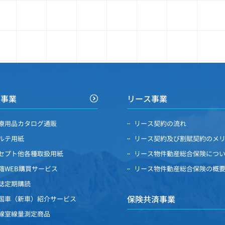
買事業
リース事業
療用品カタログ通販
リース契約の流れ
ルテ用紙
リース契約及び割賦契約のメ
セプト他各種取扱用紙
リース物件動産総合保険につ
籍WEB購買サービス
リース物件動産総合保険の概
誌定期購読
保険共済事業
国車（新車）紹介サービス
線室線量測定商品