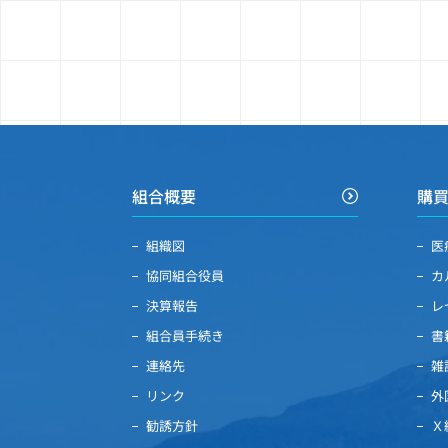
組合概要
購
組織図
医
協同組合役員
カ
決算報告
レ
組合員手続き
書
連絡先
雑
リンク
外
勧誘方針
Ｘ