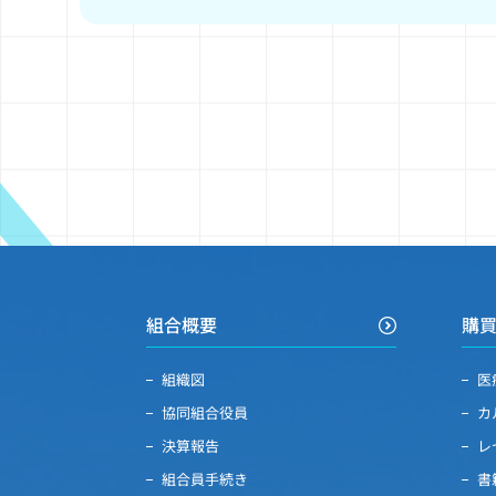
組合概要
購
組織図
医
協同組合役員
カ
決算報告
レ
組合員手続き
書