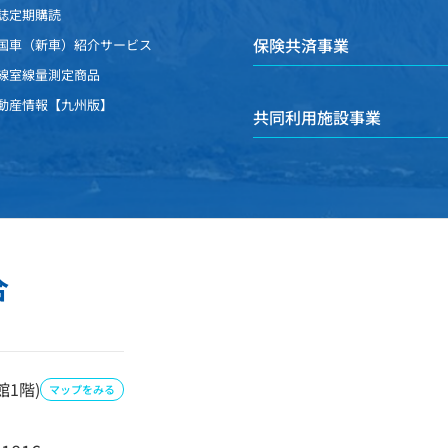
誌定期購読
保険共済事業
国車（新車）紹介サービス
線室線量測定商品
動産情報【九州版】
共同利用施設事業
合
1階)
マップをみる