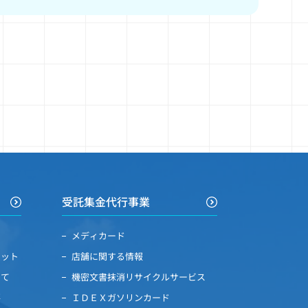
受託集金代行事業
メディカード
リット
店舗に関する情報
いて
機密文書抹消リサイクルサービス
要
ＩＤＥＸガソリンカード