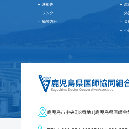
連絡先
雑
リンク
外
勧誘方針
Ｘ
不
鹿児島県医師協同組
Kagoshima Doctor Cooperative Association
鹿児島市中央町8番地1(鹿児島県医師会館